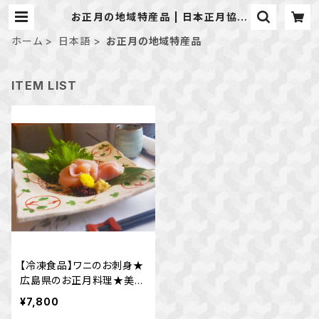
お正月の地域特産品 | 日本正月協会
®販売部BASE支店
ホーム
日本語
お正月の地域特産品
ITEM LIST
【冷凍食品】ワニのお刺身★
広島県のお正月料理★美肌
効果☆サカナ嫌い・美食家
¥7,800
にも☆