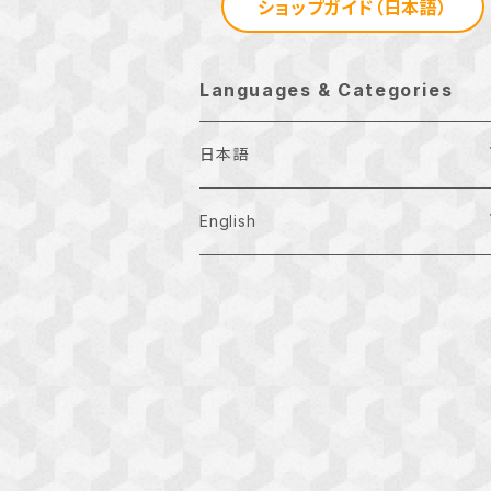
ショップガイド（日本語）
Languages & Categories
日本語
月刊お正月
English
Ｔシャツ
Examination
お正月の地域特産品
Other
正月アドバイザー検定
その他