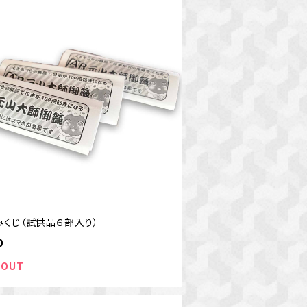
みくじ（試供品６部入り）
0
 OUT