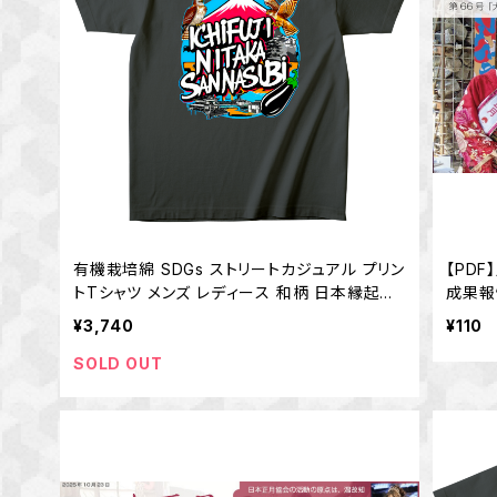
有機栽培綿 SDGs ストリートカジュアル プリン
【PD
トTシャツ メンズ レディース 和柄 日本縁起物
成果報
一富士二鷹三茄子 いちふじにたかさんなすび
¥3,740
¥110
富士山 鷹 茄子 縁起Tシャツ 半袖 オーガニッ
クコットン
SOLD OUT