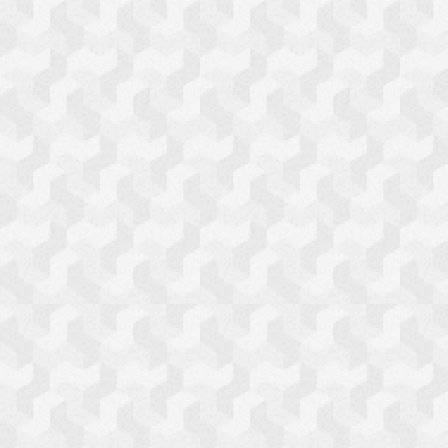
ミスお正月
ステーショナリー
食品
電化製品
えとネコら
ＡＲおみくじ