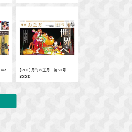
周年！
【PDF】月刊お正月 第53号 特
集 世界へ「ＡＩが選んだ世界に
¥330
誇る日本のお正月の伝統文化トッ
プ20」