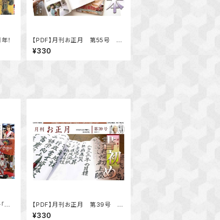
周年！
【PDF】月刊お正月 第55号 特
集 お正月の本「お正月の本 み
¥330
んなのお正月全集」
号「大
【PDF】月刊お正月 第39号 特
集「書初め」書き締めとシンギュラ
¥330
リティ