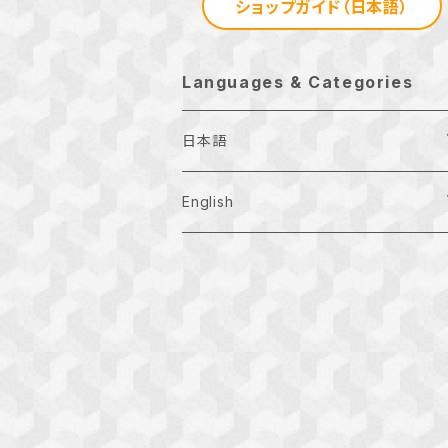
ショップガイド（日本語）
Languages & Categories
日本語
月刊お正月
English
Ｔシャツ
Examination
お正月の地域特産品
Other
正月アドバイザー検定
その他