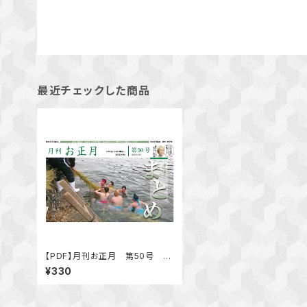
最近チェックした商品
【PDF】月刊お正月 第50号 特
集 まとめ「二〇二三年をふりか
¥330
えって 今年の活動」