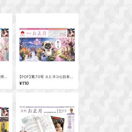
提供開
【PDF】第70号 えとネコら日本縦
断計画
¥110