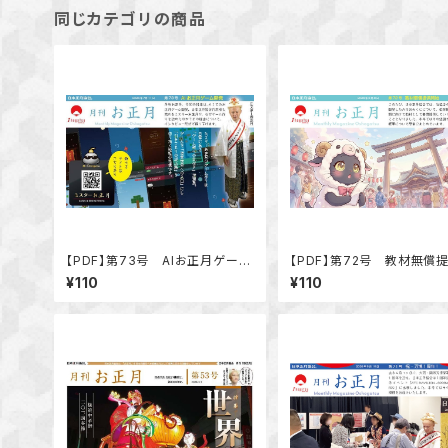
同じカテゴリの商品
【PDF】第73号 AIお正月ゲーム
【PDF】第72号 教材無償
開発
始
¥110
¥110