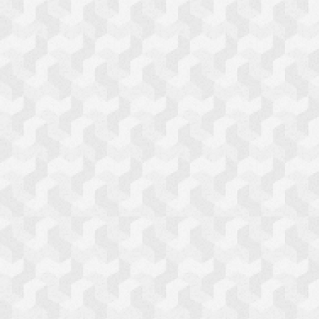
ミスお正月
ステーショナリー
食品
電化製品
えとネコら
ＡＲおみくじ