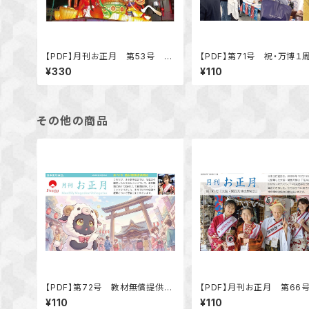
【PDF】月刊お正月 第53号 特
【PDF】第71号 祝・万博１
集 世界へ「ＡＩが選んだ世界に
¥330
¥110
誇る日本のお正月の伝統文化トッ
プ20」
その他の商品
【PDF】第72号 教材無償提供開
【PDF】月刊お正月 第66
始
阪・関西万博成果報告」
¥110
¥110