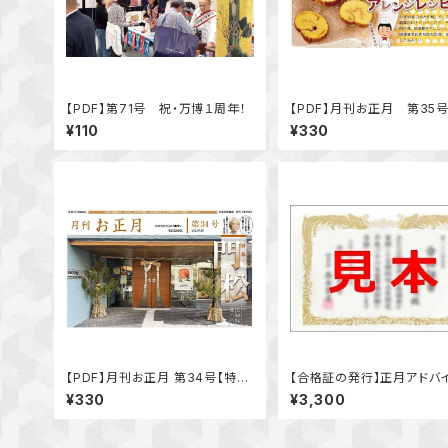
【PDF】第71号 祝・万博１周年！
【PDF】月刊お正月 第35号
達巻きアレンジレシピ特集」
¥110
¥330
【PDF】月刊お正月 第34号【特集
【合格証の発行】正月アドバ
／昔の門松復元の取り組み～宮
®検定［初級］2022年
¥330
¥3,300
城県仙台市～】