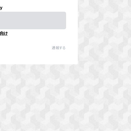
ly
向け
通報する