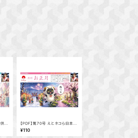
提供開
【PDF】第70号 えとネコら日本縦
断計画
¥110