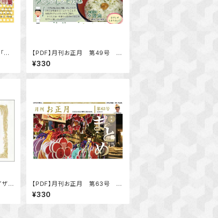
「伊
【PDF】月刊お正月 第49号 特
集「七草がゆ簡単アレンジレシピ
¥330
特集」
イザー
【PDF】月刊お正月 第63号 特
集「まとめ」
¥330