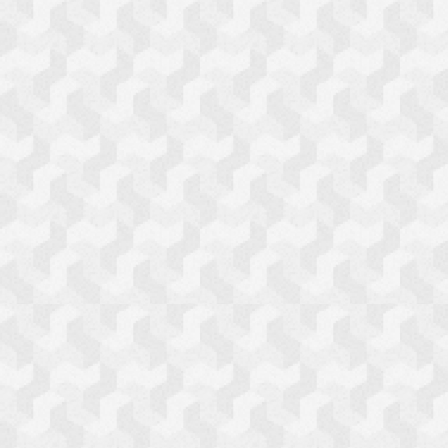
ミスお正月
ステーショナリー
食品
電化製品
えとネコら
ＡＲおみくじ