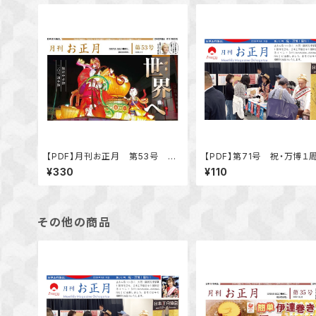
【PDF】月刊お正月 第53号 特
【PDF】第71号 祝・万博１
集 世界へ「ＡＩが選んだ世界に
¥330
¥110
誇る日本のお正月の伝統文化トッ
プ20」
その他の商品