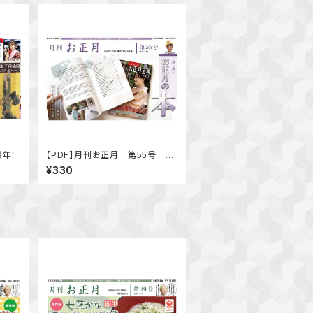
周年！
【PDF】月刊お正月 第55号 特
集 お正月の本「お正月の本 み
¥330
んなのお正月全集」