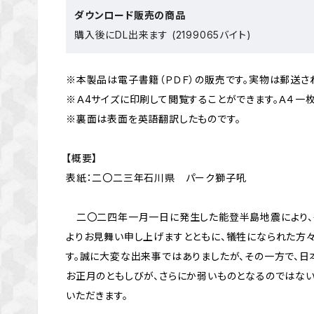
ダウンロード販売の商品
購入後にDL出来ます (2199065バイト)
※本製品は電子書籍（ＰＤＦ）の販売です。実物は郵送さ
※Ａ4サイズに印刷して閲覧することができます。Ａ４一
※裏面は表面を英語翻訳したものです。
【概要】
表紙：二〇二三年石川県 パーク獅子吼
二〇二四年一月一日に発生した能登半島地震により、
よりお見舞い申し上げますとともに、犠牲になられた方
す。誠に大変な出来事ではありましたが、その一方で、日
お正月のともしびが、さらにか弱いものとなるのではな
いただきます。