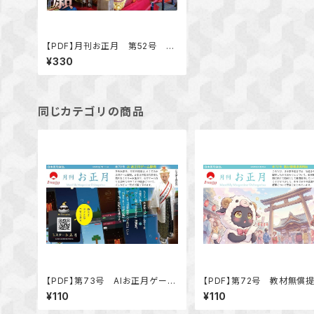
【PDF】月刊お正月 第52号 特
集 復興願「復興への願いを込め
¥330
て 能登半島地震」
同じカテゴリの商品
【PDF】第73号 AIお正月ゲーム
【PDF】第72号 教材無償
開発
始
¥110
¥110