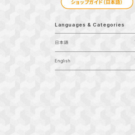
ショップガイド（日本語）
Languages & Categories
日本語
月刊お正月
English
Ｔシャツ
Examination
お正月の地域特産品
Other
正月アドバイザー検定
その他