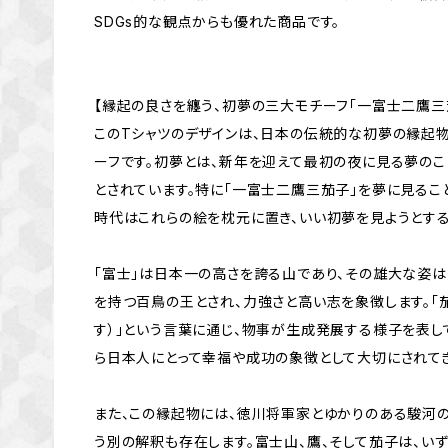
SDGs的な観点からも優れた商品です。
【縁起の良さを纏う、初夢の三大モチーフ「一富士二鷹三
このTシャツのデザインは、日本の伝統的な初夢の縁起
ーフです。初夢とは、新年を迎えて最初の夜に見る夢のこ
とされています。特に「一富士二鷹三茄子」を夢に見るこ
時代はこれらの絵を枕元に置き、いい初夢を見ようとする
「富士」は日本一の高さを誇る山であり、その雄大な姿は
を持つ百鳥の王とされ、力強さと高い志を象徴します。「茄
す）」という言葉に通じ、物事が生成発展する様子を表し
ら日本人にとって幸福や成功の象徴として大切にされてき
また、この縁起物には、徳川将軍家とゆかりのある駿河
う別の解釈も存在します。富士山、鷹、そして茄子は、い