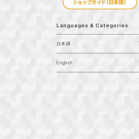
ショップガイド（日本語）
Languages & Categories
日本語
月刊お正月
English
Ｔシャツ
Examination
お正月の地域特産品
Other
正月アドバイザー検定
その他