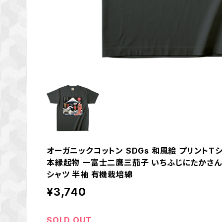
オーガニックコットン SDGs 和風絵 プリントTシ
本縁起物 一富士二鷹三茄子 いちふじにたかさんな
シャツ 半袖 有機栽培綿
¥3,740
SOLD OUT