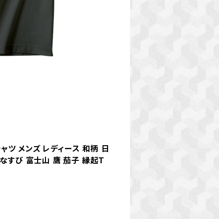
ャツ メンズ レディース 和柄 日
すび 富士山 鷹 茄子 縁起T