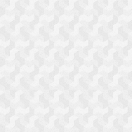
ミスお正月
ステーショナリー
食品
電化製品
えとネコら
ＡＲおみくじ