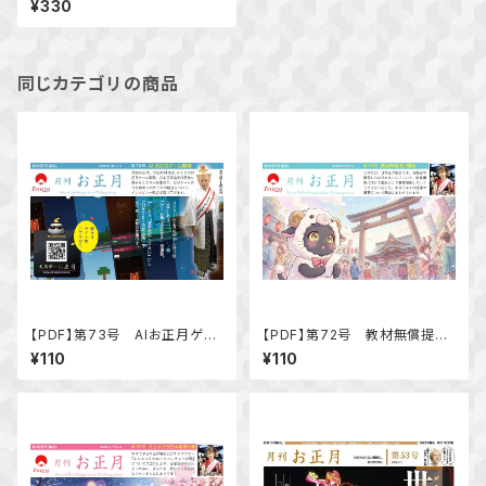
¥330
同じカテゴリの商品
【PDF】第73号 AIお正月ゲー
【PDF】第72号 教材無償提供
ム開発
開始
¥110
¥110