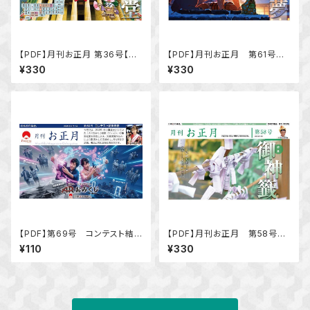
【PDF】月刊お正月 第36号【特
【PDF】月刊お正月 第61号
集／正月の殿堂2022年から20
特集「初夢」
¥330
¥330
23年へ】
【PDF】第69号 コンテスト結
【PDF】月刊お正月 第58号
果発表
特集「御神籤（おみくじ）」
¥110
¥330