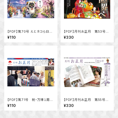
【PDF】第70号 えとネコら日本
【PDF】月刊お正月 第53号
縦断計画
特集 世界へ「ＡＩが選んだ世
¥110
¥330
界に誇る日本のお正月の伝統
文化トップ20」
【PDF】第71号 祝・万博１周
【PDF】月刊お正月 第55号
年！
特集 お正月の本「お正月の
¥110
¥330
本 みんなのお正月全集」