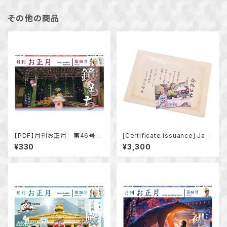
その他の商品
【PDF】月刊お正月 第46号
[Certificate Issuance] Jap
特集「鏡もち」 もち業界の最新
an New Year Adviser℠ Exa
¥330
¥3,300
動向
m [Beginner Level] 2023 E
dition