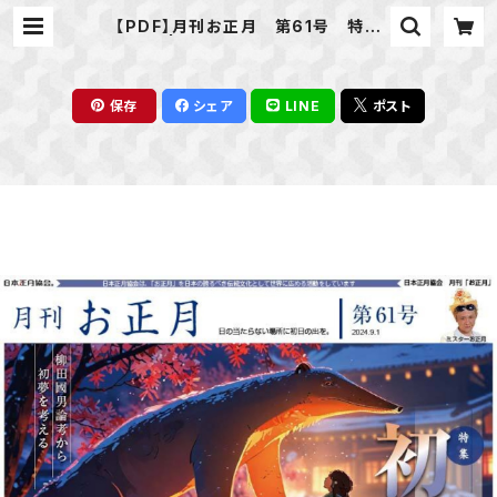
【PDF】月刊お正月 第61号 特集
「初夢」 | 日本正月協会®販売部BAS
E支店
保存
シェア
LINE
ポスト